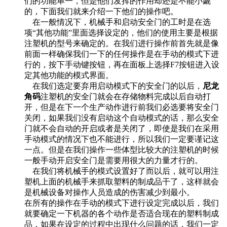
们的功能单一，但是他们发挥的作用却还是不能小觑
的，下面我们就来介绍一下他们的操作吧。
在一般情况下，机械手和启动安全门的工时是在选
项“其他功能”里面选择设定的，他们的使用主要是根据
注塑机的型号来确定的。在我们进行操作前首先就是像
前面一样确保我们一下的任何操作是在手动的模式下进
行的，按下手动键按钮，再在面板上选择F7按钮进入设
定其他功能的模式界面。
在我们选定要弃用启动模式下的安全门的以后，
尼龙
角码
注塑机的安全门就会在存储物料完成以后自动打
开，但是在下一个生产动作进行前我们必选要将安全门
关闭，如果我们没有启动这个自动模式的话，那么安全
门就不会自动的开启或者是关闭了，即使是我们在采用
手动模式的情况下也不能进行，所以我们一定要谨记这
一点。但是在我们操作一些体型比较大的注塑机的时候
一般手动开启安全门是需要用很大的力量才行的。
在我们将机械手的模式设置好了而以后，就可以用注
塑机上面的机械手来抓取塑料的制成品干了，这样就会
是机械设备对操作人员造成的伤害减少到最小。
在所有的操作在手动的模式下进行设定完成以后，我们
就要确定一下机器的各个动作是否适合现在的塑料制成
品，如果在设定的过程中出现什么问题的话，我们一定