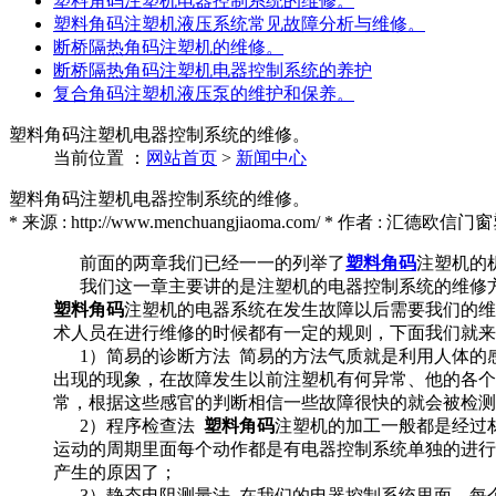
塑料角码注塑机电器控制系统的维修。
塑料角码注塑机液压系统常见故障分析与维修。
断桥隔热角码注塑机的维修。
断桥隔热角码注塑机电器控制系统的养护
复合角码注塑机液压泵的维护和保养。
塑料角码注塑机电器控制系统的维修。
当前位置 ：
网站首页
>
新闻中心
塑料角码注塑机电器控制系统的维修。
* 来源 : http://www.menchuangjiaoma.com/ * 作者 : 汇德欧信
前面的两章我们已经一一的列举了
塑料角码
注塑机的
我们这一章主要讲的是注塑机的电器控制系统的维修
塑料角码
注塑机的电器系统在发生故障以后需要我们的维
术人员在进行维修的时候都有一定的规则，下面我们就来
1）简易的诊断方法 简易的方法气质就是利用人体的
出现的现象，在故障发生以前注塑机有何异常、他的各个
常，根据这些感官的判断相信一些故障很快的就会被检
2）程序检查法
塑料角码
注塑机的加工一般都是经过
运动的周期里面每个动作都是有电器控制系统单独的进行
产生的原因了；
3）静态电阻测量法 在我们的电器控制系统里面，每